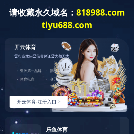
LEYU.COM